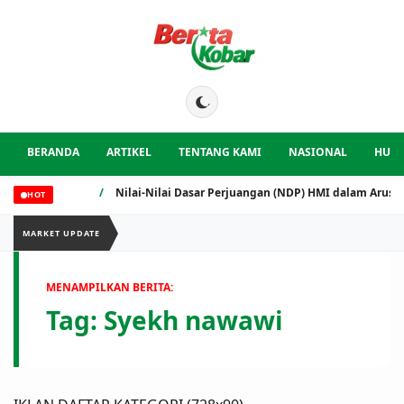
BERANDA
ARTIKEL
TENTANG KAMI
NASIONAL
HUK
/
Nilai-Nilai Dasar Perjuangan (NDP) HMI dalam Arus Indus
HOT
MARKET UPDATE
MENAMPILKAN BERITA:
Tag:
Syekh nawawi