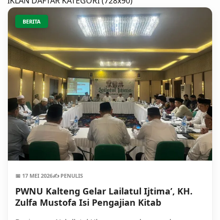
IKLAN DAFTAR KATEGORI (728x90)
BERITA
📅 17 MEI 2026
✍️ PENULIS
PWNU Kalteng Gelar Lailatul Ijtima’, KH.
Zulfa Mustofa Isi Pengajian Kitab