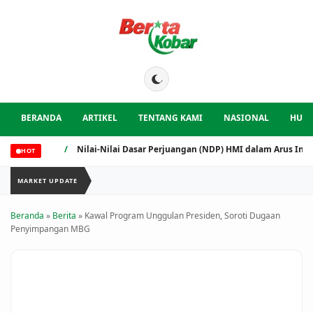
BERANDA
ARTIKEL
TENTANG KAMI
NASIONAL
HUK
/
Nilai-Nilai Dasar Perjuangan (NDP) HMI dalam Arus Industriali
HOT
MARKET UPDATE
Beranda
»
Berita
» Kawal Program Unggulan Presiden, Soroti Dugaan
Penyimpangan MBG