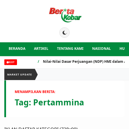
BERANDA
ARTIKEL
TENTANG KAMI
NASIONAL
HUK
/
Nilai-Nilai Dasar Perjuangan (NDP) HMI dalam Arus In
HOT
MARKET UPDATE
MENAMPILKAN BERITA:
Tag:
Pertammina