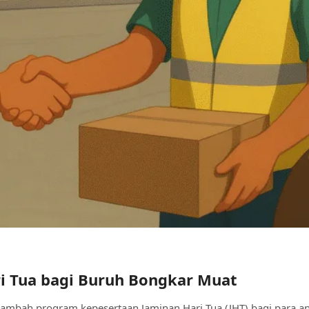
i Tua bagi Buruh Bongkar Muat
ah program kepesertaan Jaminan Hari Tua (JHT) bagi para anggo