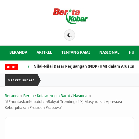
BERANDA
ARTIKEL
TENTANG KAMI
NASIONAL
HUK
/
Nilai-Nilai Dasar Perjuangan (NDP) HMI dalam Arus Industria
HOT
MARKET UPDATE
Beranda
»
Berita
/
Kotawaringin Barat
/
Nasional
»
“#PrioritaskanKebutuhanRakyat Trending di X, Masyarakat Apresiasi
Keberpihakan Presiden Prabowo”