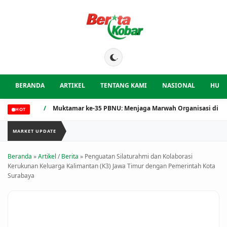
BERANDA
ARTIKEL
TENTANG KAMI
NASIONAL
HUK
/
Muktamar ke-35 PBNU: Menjaga Marwah Organisasi di Tengah Tr
HOT
MARKET UPDATE
Beranda
»
Artikel
/
Berita
» Penguatan Silaturahmi dan Kolaborasi
Kerukunan Keluarga Kalimantan (K3) Jawa Timur dengan Pemerintah Kota
Surabaya